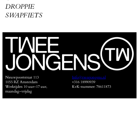
DROPPIE
SWAPFIETS
Nieuwpoortstraat 113
Info@tweejongens.nl
1055 RZ Amsterdam
+316 18990939
Werktijden 10 uur–17 uur,
KvK-nummer: 78611873
maandag–vrijdag